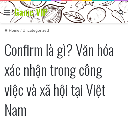
Game VIP
Menu
Se
Home
/
Uncategorized
Confirm là gì? Văn hóa
xác nhận trong công
việc và xã hội tại Việt
Nam